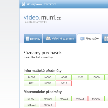
Fakulta Informatiky
Informatické předměty
IA006
IA008
IA067
IA101
IB000
IB111
IV054
IV113
Matematické předměty
MA007
MA010
MA012
MA015
MA102
MB103
MV008