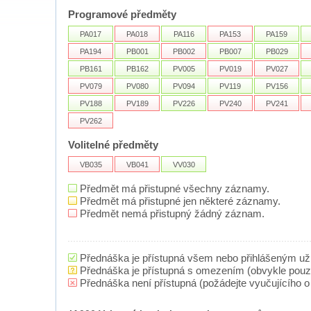
Programové předměty
PA017
PA018
PA116
PA153
PA159
PA194
PB001
PB002
PB007
PB029
PB161
PB162
PV005
PV019
PV027
PV079
PV080
PV094
PV119
PV156
PV188
PV189
PV226
PV240
PV241
PV262
Volitelné předměty
VB035
VB041
VV030
Předmět má přistupné všechny záznamy.
Předmět má přistupné jen některé záznamy.
Předmět nemá přistupný žádný záznam.
Přednáška je přístupná všem nebo přihlášeným už
Přednáška je přístupná s omezením (obvykle pou
Přednáška není přístupná (požádejte vyučujícího o 