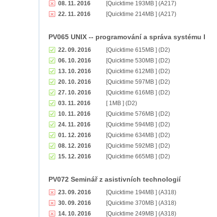
08. 11. 2016
[Quicktime 193MB ] (A217)
22. 11. 2016
[Quicktime 214MB ] (A217)
PV065 UNIX -- programování a správa systému I
22. 09. 2016
[Quicktime 615MB ] (D2)
06. 10. 2016
[Quicktime 530MB ] (D2)
13. 10. 2016
[Quicktime 612MB ] (D2)
20. 10. 2016
[Quicktime 597MB ] (D2)
27. 10. 2016
[Quicktime 616MB ] (D2)
03. 11. 2016
[ 1MB ] (D2)
10. 11. 2016
[Quicktime 576MB ] (D2)
24. 11. 2016
[Quicktime 594MB ] (D2)
01. 12. 2016
[Quicktime 634MB ] (D2)
08. 12. 2016
[Quicktime 592MB ] (D2)
15. 12. 2016
[Quicktime 665MB ] (D2)
PV072 Seminář z asistivních technologií
23. 09. 2016
[Quicktime 194MB ] (A318)
30. 09. 2016
[Quicktime 370MB ] (A318)
14. 10. 2016
[Quicktime 249MB ] (A318)