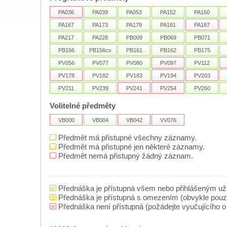
PA036
PA039
PA053
PA152
PA160
PA167
PA173
PA179
PA181
PA187
PA217
PA228
PB009
PB069
PB071
PB156
PB156cv
PB161
PB162
PB175
PV056
PV077
PV080
PV097
PV112
PV178
PV182
PV183
PV194
PV203
PV211
PV239
PV241
PV254
PV260
Volitelné předměty
VB000
VB004
VB042
VV076
Předmět má přistupné všechny záznamy.
Předmět má přistupné jen některé záznamy.
Předmět nemá přistupný žádný záznam.
Přednáška je přístupná všem nebo přihlášeným už
Přednáška je přístupná s omezením (obvykle pou
Přednáška není přístupná (požádejte vyučujícího o 