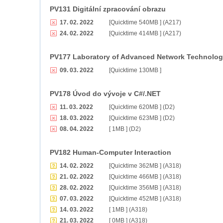
PV131 Digitální zpracování obrazu
17. 02. 2022
[Quicktime 540MB ] (A217)
24. 02. 2022
[Quicktime 414MB ] (A217)
PV177 Laboratory of Advanced Network Technolog
09. 03. 2022
[Quicktime 130MB ]
PV178 Úvod do vývoje v C#/.NET
11. 03. 2022
[Quicktime 620MB ] (D2)
18. 03. 2022
[Quicktime 623MB ] (D2)
08. 04. 2022
[ 1MB ] (D2)
PV182 Human-Computer Interaction
14. 02. 2022
[Quicktime 362MB ] (A318)
21. 02. 2022
[Quicktime 466MB ] (A318)
28. 02. 2022
[Quicktime 356MB ] (A318)
07. 03. 2022
[Quicktime 452MB ] (A318)
14. 03. 2022
[ 1MB ] (A318)
21. 03. 2022
[ 0MB ] (A318)