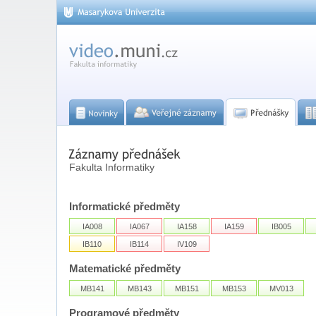
Fakulta Informatiky
Informatické předměty
IA008
IA067
IA158
IA159
IB005
IB110
IB114
IV109
Matematické předměty
MB141
MB143
MB151
MB153
MV013
Programové předměty