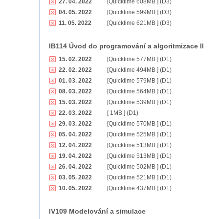
27. 04. 2022
[Quicktime 608MB ] (D3)
04. 05. 2022
[Quicktime 599MB ] (D3)
11. 05. 2022
[Quicktime 621MB ] (D3)
IB114 Úvod do programování a algoritmizace II
15. 02. 2022
[Quicktime 577MB ] (D1)
22. 02. 2022
[Quicktime 494MB ] (D1)
01. 03. 2022
[Quicktime 579MB ] (D1)
08. 03. 2022
[Quicktime 564MB ] (D1)
15. 03. 2022
[Quicktime 539MB ] (D1)
22. 03. 2022
[ 1MB ] (D1)
29. 03. 2022
[Quicktime 570MB ] (D1)
05. 04. 2022
[Quicktime 525MB ] (D1)
12. 04. 2022
[Quicktime 513MB ] (D1)
19. 04. 2022
[Quicktime 513MB ] (D1)
26. 04. 2022
[Quicktime 502MB ] (D1)
03. 05. 2022
[Quicktime 521MB ] (D1)
10. 05. 2022
[Quicktime 437MB ] (D1)
IV109 Modelování a simulace