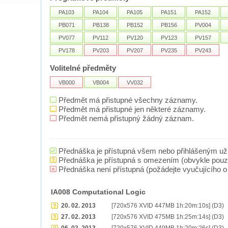
PA103
PA104
PA105
PA151
PA152
PB071
PB138
PB152
PB156
PV004
PV077
PV112
PV120
PV123
PV157
PV178
PV203
PV207
PV235
PV243
Volitelné předměty
VB000
VB004
VV032
Předmět má přistupné všechny záznamy.
Předmět má přistupné jen některé záznamy.
Předmět nemá přistupný žádný záznam.
Přednáška je přístupná všem nebo přihlášeným už
Přednáška je přístupná s omezením (obvykle pou
Přednáška není přístupná (požádejte vyučujícího o 
IA008 Computational Logic
20. 02. 2013
[720x576 XVID 447MB 1h:20m:10s] (D3)
27. 02. 2013
[720x576 XVID 475MB 1h:25m:14s] (D3)