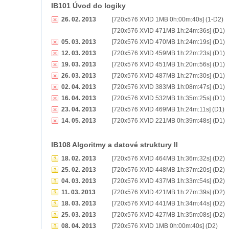
IB101 Úvod do logiky
26. 02. 2013
[720x576 XVID 1MB 0h:00m:40s] (1-D2)
[720x576 XVID 471MB 1h:24m:36s] (D1)
05. 03. 2013
[720x576 XVID 470MB 1h:24m:19s] (D1)
12. 03. 2013
[720x576 XVID 459MB 1h:22m:23s] (D1)
19. 03. 2013
[720x576 XVID 451MB 1h:20m:56s] (D1)
26. 03. 2013
[720x576 XVID 487MB 1h:27m:30s] (D1)
02. 04. 2013
[720x576 XVID 383MB 1h:08m:47s] (D1)
16. 04. 2013
[720x576 XVID 532MB 1h:35m:25s] (D1)
23. 04. 2013
[720x576 XVID 469MB 1h:24m:11s] (D1)
14. 05. 2013
[720x576 XVID 221MB 0h:39m:48s] (D1)
IB108 Algoritmy a datové struktury II
18. 02. 2013
[720x576 XVID 464MB 1h:36m:32s] (D2)
25. 02. 2013
[720x576 XVID 448MB 1h:37m:20s] (D2)
04. 03. 2013
[720x576 XVID 437MB 1h:33m:54s] (D2)
11. 03. 2013
[720x576 XVID 421MB 1h:27m:39s] (D2)
18. 03. 2013
[720x576 XVID 441MB 1h:34m:44s] (D2)
25. 03. 2013
[720x576 XVID 427MB 1h:35m:08s] (D2)
08. 04. 2013
[720x576 XVID 1MB 0h:00m:40s] (D2)