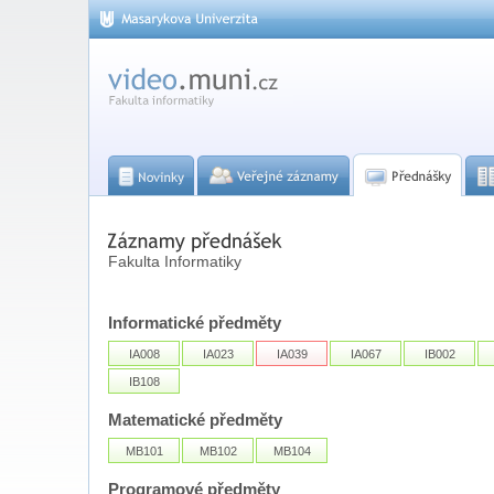
Fakulta Informatiky
Informatické předměty
IA008
IA023
IA039
IA067
IB002
IB108
Matematické předměty
MB101
MB102
MB104
Programové předměty