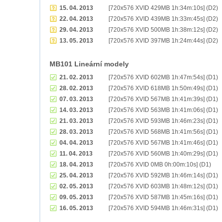
15. 04. 2013
[720x576 XVID 429MB 1h:34m:10s] (D2)
22. 04. 2013
[720x576 XVID 439MB 1h:33m:45s] (D2)
29. 04. 2013
[720x576 XVID 500MB 1h:38m:12s] (D2)
13. 05. 2013
[720x576 XVID 397MB 1h:24m:44s] (D2)
MB101 Lineární modely
21. 02. 2013
[720x576 XVID 602MB 1h:47m:54s] (D1)
28. 02. 2013
[720x576 XVID 618MB 1h:50m:49s] (D1)
07. 03. 2013
[720x576 XVID 567MB 1h:41m:39s] (D1)
14. 03. 2013
[720x576 XVID 563MB 1h:41m:06s] (D1)
21. 03. 2013
[720x576 XVID 593MB 1h:46m:23s] (D1)
28. 03. 2013
[720x576 XVID 568MB 1h:41m:56s] (D1)
04. 04. 2013
[720x576 XVID 567MB 1h:41m:46s] (D1)
11. 04. 2013
[720x576 XVID 560MB 1h:40m:29s] (D1)
18. 04. 2013
[720x576 XVID 0MB 0h:00m:10s] (D1)
25. 04. 2013
[720x576 XVID 592MB 1h:46m:14s] (D1)
02. 05. 2013
[720x576 XVID 603MB 1h:48m:12s] (D1)
09. 05. 2013
[720x576 XVID 587MB 1h:45m:16s] (D1)
16. 05. 2013
[720x576 XVID 594MB 1h:46m:31s] (D1)