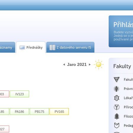
Budete vyzvá
Jedná se o j
používané pr
Jaro 2021
003
IV123
185
PA186
PB175
PV165
027