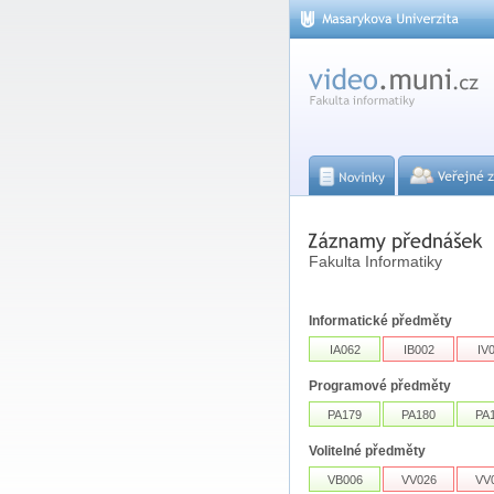
Fakulta Informatiky
Informatické předměty
IA062
IB002
IV
Programové předměty
PA179
PA180
PA
Volitelné předměty
VB006
VV026
VV