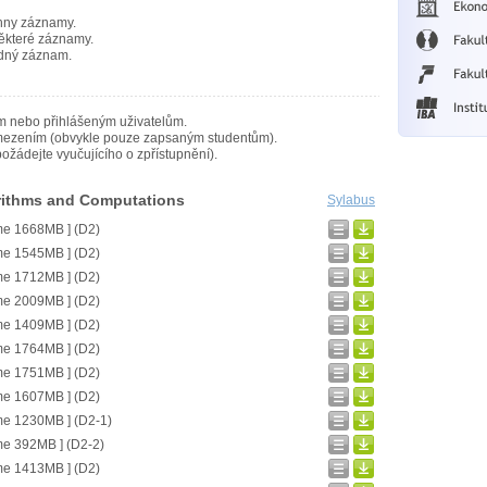
hny záznamy.
ěkteré záznamy.
dný záznam.
m nebo přihlášeným uživatelům.
mezením (obvykle pouze zapsaným studentům).
ožádejte vyučujícího o zpřístupnění).
rithms and Computations
Sylabus
me 1668MB ] (D2)
me 1545MB ] (D2)
me 1712MB ] (D2)
me 2009MB ] (D2)
me 1409MB ] (D2)
me 1764MB ] (D2)
me 1751MB ] (D2)
me 1607MB ] (D2)
me 1230MB ] (D2-1)
me 392MB ] (D2-2)
me 1413MB ] (D2)