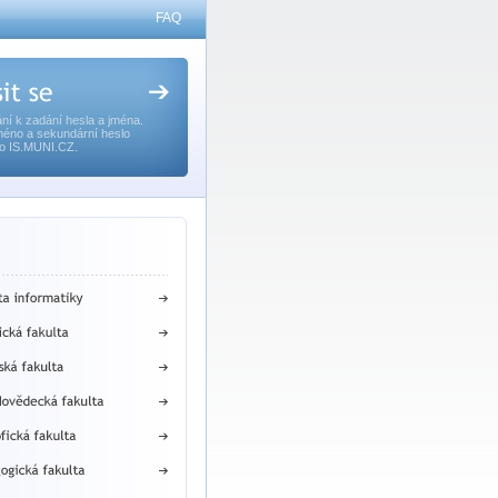
FAQ
ní k zadání hesla a jména.
méno a sekundární heslo
o IS.MUNI.CZ.