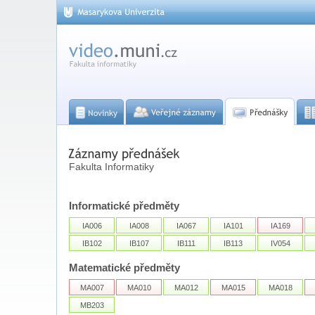
Fakulta Informatiky
Informatické předměty
IA006
IA008
IA067
IA101
IA169
IB102
IB107
IB111
IB113
IV054
Matematické předměty
MA007
MA010
MA012
MA015
MA018
MB203