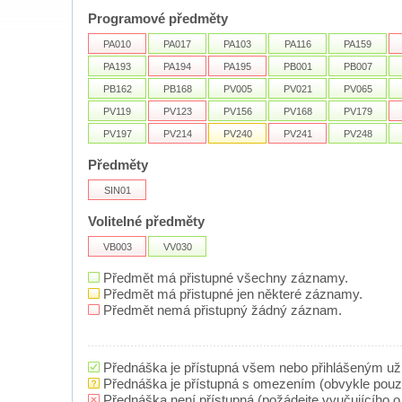
Programové předměty
PA010
PA017
PA103
PA116
PA159
PA193
PA194
PA195
PB001
PB007
PB162
PB168
PV005
PV021
PV065
PV119
PV123
PV156
PV168
PV179
PV197
PV214
PV240
PV241
PV248
Předměty
SIN01
Volitelné předměty
VB003
VV030
Předmět má přistupné všechny záznamy.
Předmět má přistupné jen některé záznamy.
Předmět nemá přistupný žádný záznam.
Přednáška je přístupná všem nebo přihlášeným už
Přednáška je přístupná s omezením (obvykle pou
Přednáška není přístupná (požádejte vyučujícího o 