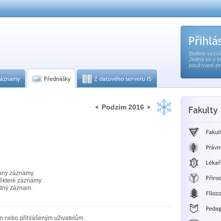
Budete vyzvá
Jedná se o j
používané pr
Podzim 2016
hny záznamy.
ěkteré záznamy.
dný záznam.
m nebo přihlášeným uživatelům.