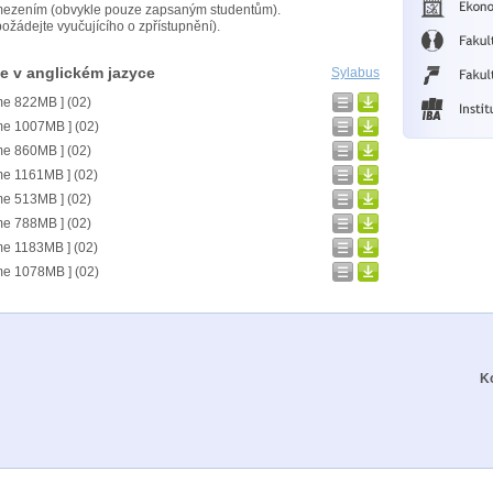
mezením (obvykle pouze zapsaným studentům).
ožádejte vyučujícího o zpřístupnění).
 v anglickém jazyce
Sylabus
me 822MB ] (02)
me 1007MB ] (02)
me 860MB ] (02)
me 1161MB ] (02)
me 513MB ] (02)
me 788MB ] (02)
me 1183MB ] (02)
me 1078MB ] (02)
K