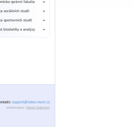
ontakt:
support@video.muni.cz
webdesigner:
Martin Dolenský