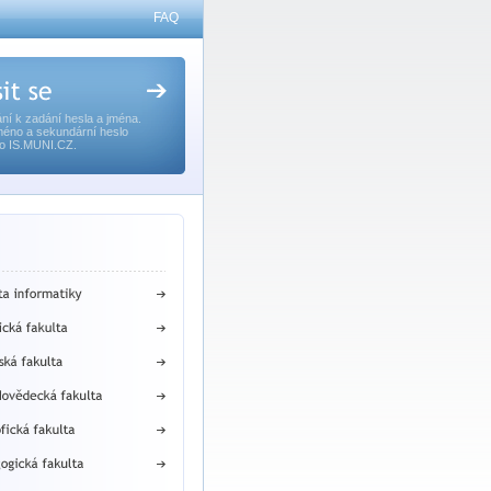
FAQ
ní k zadání hesla a jména.
méno a sekundární heslo
o IS.MUNI.CZ.