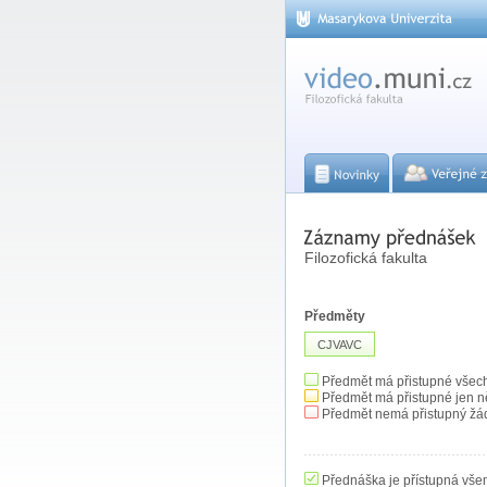
Filozofická fakulta
Předměty
CJVAVC
Předmět má přistupné všec
Předmět má přistupné jen n
Předmět nemá přistupný žá
Přednáška je přístupná vše