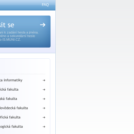
FAQ
ní k zadání hesla a jména.
méno a sekundární heslo
o IS.MUNI.CZ.