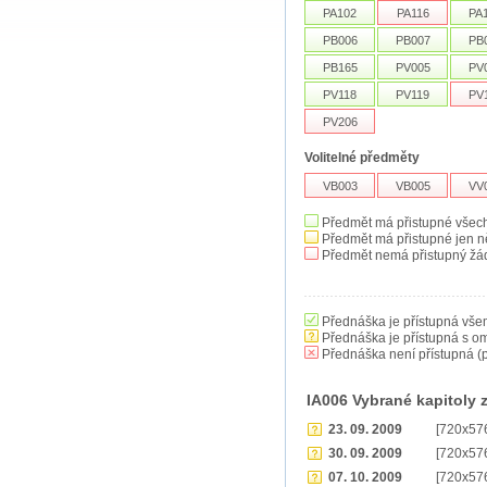
PA102
PA116
PA
PB006
PB007
PB
PB165
PV005
PV
PV118
PV119
PV
PV206
Volitelné předměty
VB003
VB005
VV
Předmět má přistupné všec
Předmět má přistupné jen n
Předmět nemá přistupný žá
Přednáška je přístupná vše
Přednáška je přístupná s o
Přednáška není přístupná (p
IA006 Vybrané kapitoly 
23. 09. 2009
[720x57
30. 09. 2009
[720x57
07. 10. 2009
[720x57