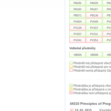
PA036
PA039
PA
PA160
PA167
PA
PB071
PB130
PB
PV004
PV045
PV
PV129
PV157
PV
PV207
PV211
PV
PV241
PV251
PV
Volitelné předměty
VB000
VB008
VB
Předmět má přistupné všec
Předmět má přistupné jen n
Předmět nemá přistupný žá
Přednáška je přístupná vše
Přednáška je přístupná s o
Přednáška není přístupná (p
IA010 Principles of Pr
23. 02. 2015
[Quickti