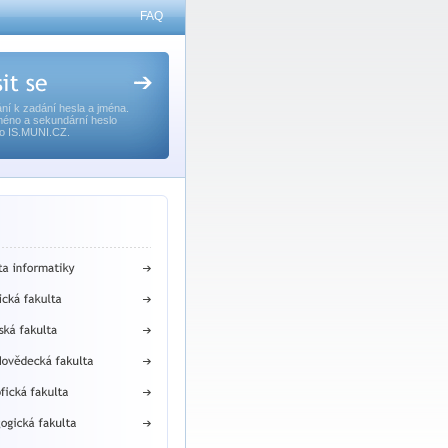
FAQ
ní k zadání hesla a jména.
méno a sekundární heslo
o IS.MUNI.CZ.