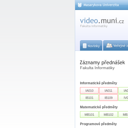
Fakulta Informatiky
Informatické předměty
IA010
IA011
IA
IB101
IB109
IV
Matematické předměty
MB101
MB102
MB
Programové předměty