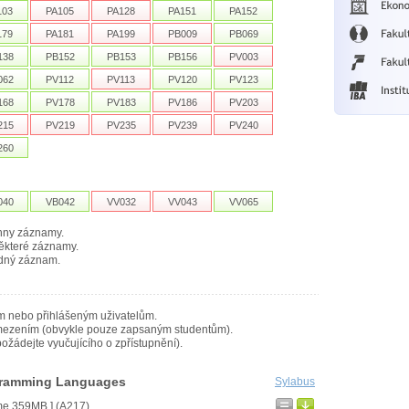
103
PA105
PA128
PA151
PA152
179
PA181
PA199
PB009
PB069
138
PB152
PB153
PB156
PV003
062
PV112
PV113
PV120
PV123
168
PV178
PV183
PV186
PV203
215
PV219
PV235
PV239
PV240
260
040
VB042
VV032
VV043
VV065
hny záznamy.
ěkteré záznamy.
dný záznam.
m nebo přihlášeným uživatelům.
mezením (obvykle pouze zapsaným studentům).
ožádejte vyučujícího o zpřístupnění).
ogramming Languages
Sylabus
me 359MB ] (A217)