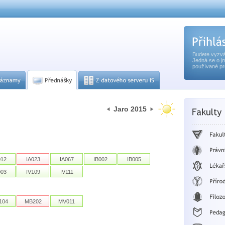
Budete vyzvá
Jedná se o j
používané pr
Jaro 2015
012
IA023
IA067
IB002
IB005
003
IV109
IV111
104
MB202
MV011