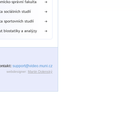
ontakt:
support@video.muni.cz
webdesigner:
Martin Dolenský