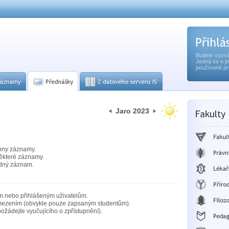
Budete vyzvá
Jedná se o j
používané pr
Jaro 2023
hny záznamy.
ěkteré záznamy.
dný záznam.
m nebo přihlášeným uživatelům.
mezením (obvykle pouze zapsaným studentům).
ožádejte vyučujícího o zpřístupnění).