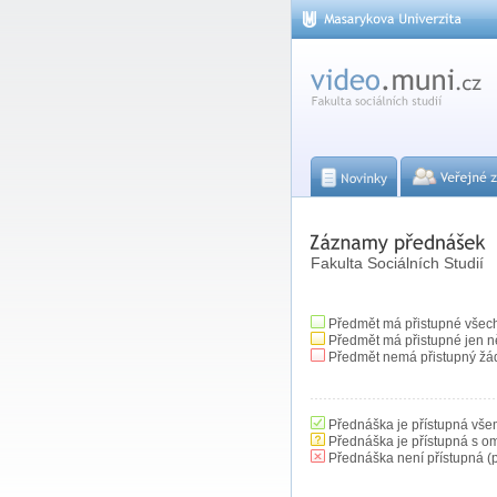
Fakulta Sociálních Studií
Předmět má přistupné všec
Předmět má přistupné jen n
Předmět nemá přistupný žá
Přednáška je přístupná vše
Přednáška je přístupná s o
Přednáška není přístupná (p