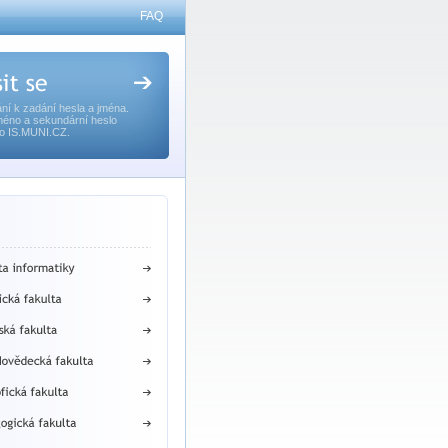
FAQ
ní k zadání hesla a jména.
méno a sekundární heslo
o IS.MUNI.CZ.