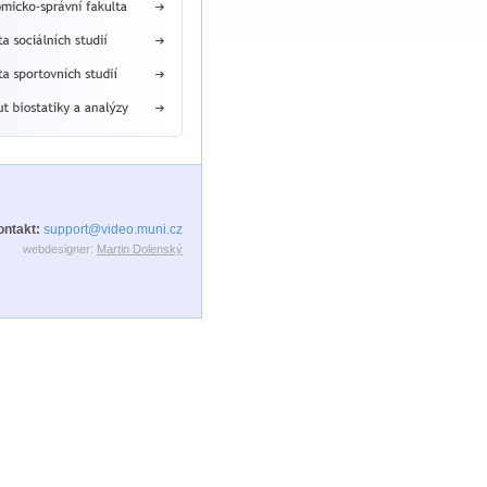
ontakt:
support@video.muni.cz
webdesigner:
Martin Dolenský