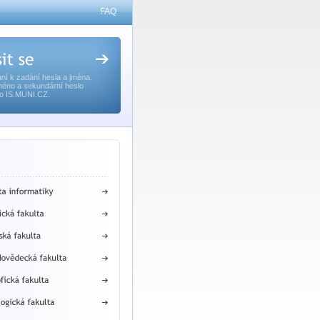
FAQ
ní k zadání hesla a jména.
méno a sekundární heslo
o IS.MUNI.CZ.