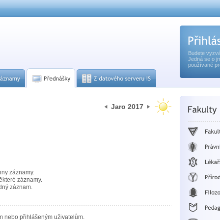
Budete vyzvá
Jedná se o j
používané pr
Jaro 2017
hny záznamy.
ěkteré záznamy.
dný záznam.
m nebo přihlášeným uživatelům.