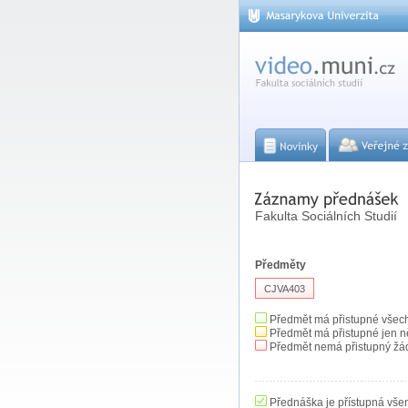
Fakulta Sociálních Studií
Předměty
CJVA403
Předmět má přistupné všec
Předmět má přistupné jen n
Předmět nemá přistupný žá
Přednáška je přístupná vše