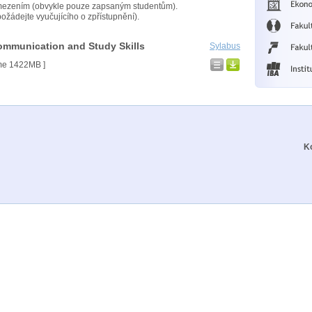
mezením (obvykle pouze zapsaným studentům).
ožádejte vyučujícího o zpřístupnění).
ommunication and Study Skills
Sylabus
ime 1422MB ]
K