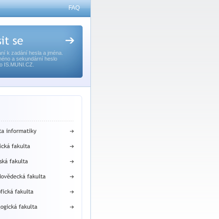
FAQ
ní k zadání hesla a jména.
méno a sekundární heslo
o IS.MUNI.CZ.