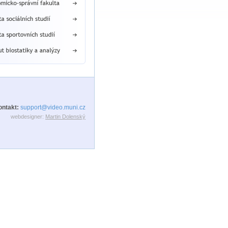
ontakt:
support@video.muni.cz
webdesigner:
Martin Dolenský