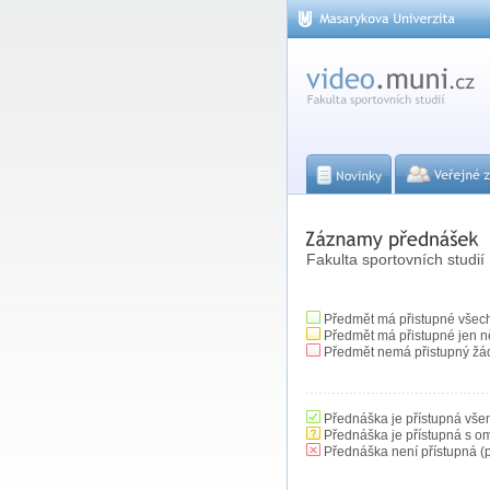
Fakulta sportovních studií
Předmět má přistupné všec
Předmět má přistupné jen n
Předmět nemá přistupný žá
Přednáška je přístupná vše
Přednáška je přístupná s o
Přednáška není přístupná (p