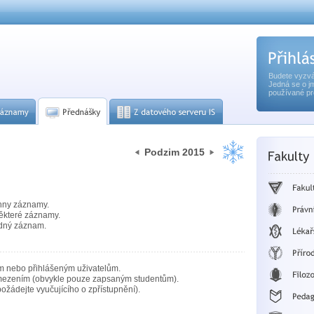
Budete vyzvá
Jedná se o j
používané pr
Podzim 2015
hny záznamy.
ěkteré záznamy.
dný záznam.
m nebo přihlášeným uživatelům.
mezením (obvykle pouze zapsaným studentům).
ožádejte vyučujícího o zpřístupnění).