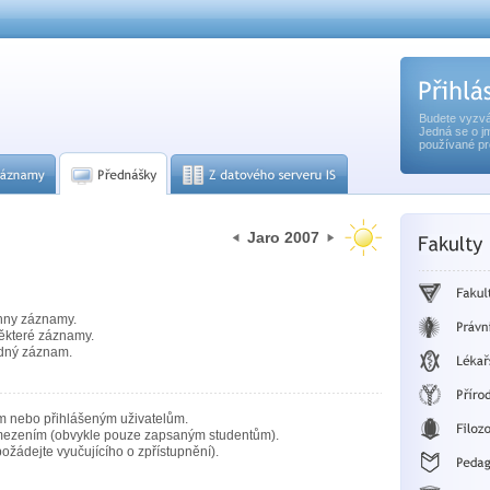
Budete vyzvá
Jedná se o j
používané pr
Jaro 2007
hny záznamy.
ěkteré záznamy.
dný záznam.
m nebo přihlášeným uživatelům.
mezením (obvykle pouze zapsaným studentům).
ožádejte vyučujícího o zpřístupnění).