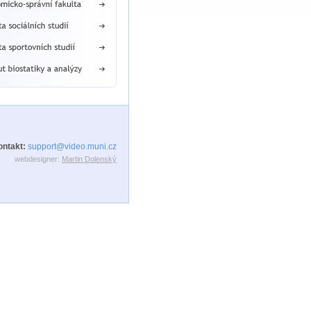
ontakt:
support@video.muni.cz
webdesigner:
Martin Dolenský