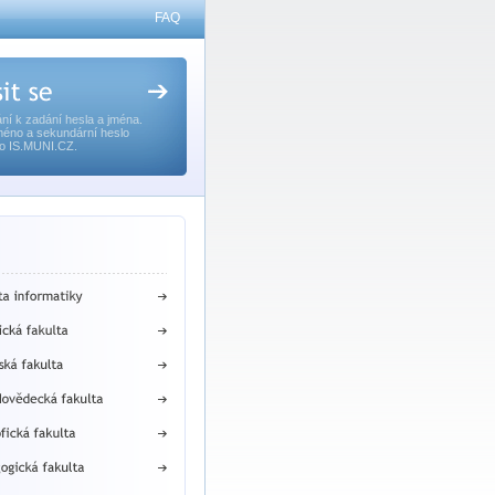
FAQ
ní k zadání hesla a jména.
méno a sekundární heslo
o IS.MUNI.CZ.