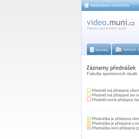
Fakulta sportovních studií
Předmět má přistupné všec
Předmět má přistupné jen n
Předmět nemá přistupný žá
Přednáška je přístupná vše
Přednáška je přístupná s o
Přednáška není přístupná (p