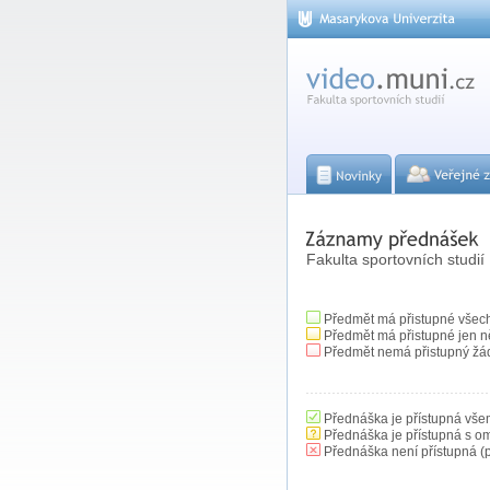
Fakulta sportovních studií
Předmět má přistupné všec
Předmět má přistupné jen n
Předmět nemá přistupný žá
Přednáška je přístupná vše
Přednáška je přístupná s o
Přednáška není přístupná (p