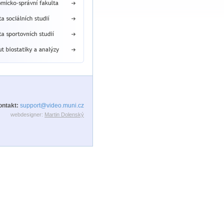
ontakt:
support@video.muni.cz
webdesigner:
Martin Dolenský