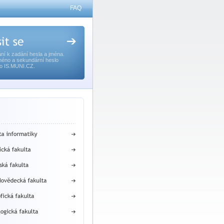
FAQ
ní k zadání hesla a jména.
méno a sekundární heslo
o IS.MUNI.CZ.