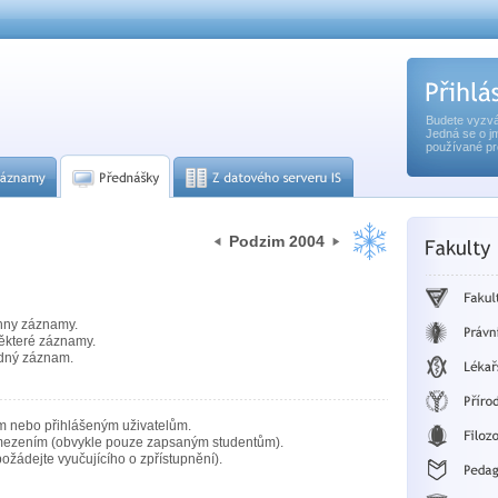
Budete vyzvá
Jedná se o j
používané pr
Podzim 2004
hny záznamy.
ěkteré záznamy.
dný záznam.
m nebo přihlášeným uživatelům.
mezením (obvykle pouze zapsaným studentům).
ožádejte vyučujícího o zpřístupnění).