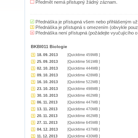
Předmět nemá přistupný žádný záznam.
Přednáška je přístupná všem nebo přihlášeným už
Přednáška je přístupná s omezením (obvykle pou
Přednáška není přístupná (požádejte vyučujícího o 
BKBI011 Biologie
18. 09. 2013
[Quicktime 459MB ]
25. 09. 2013
[Quicktime 561MB ]
02. 10. 2013
[Quicktime 444MB ]
09. 10. 2013
[Quicktime 428MB ]
16. 10. 2013
[Quicktime 522MB ]
23. 10. 2013
[Quicktime 498MB ]
30. 10. 2013
[Quicktime 462MB ]
06. 11. 2013
[Quicktime 447MB ]
13. 11. 2013
[Quicktime 470MB ]
20. 11. 2013
[Quicktime 462MB ]
27. 11. 2013
[Quicktime 645MB ]
04. 12. 2013
[Quicktime 437MB ]
11. 12. 2013
[Quicktime 430MB ]