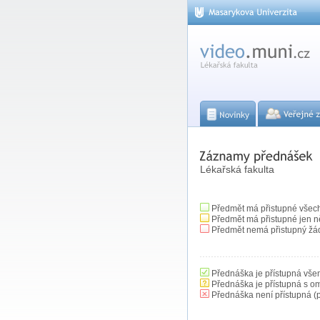
Lékařská fakulta
Předmět má přistupné všec
Předmět má přistupné jen n
Předmět nemá přistupný žá
Přednáška je přístupná vše
Přednáška je přístupná s o
Přednáška není přístupná (p