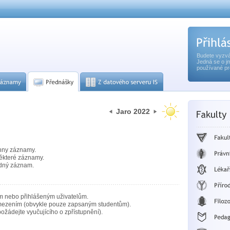
Budete vyzvá
Jedná se o j
používané pr
Jaro 2022
hny záznamy.
ěkteré záznamy.
dný záznam.
m nebo přihlášeným uživatelům.
mezením (obvykle pouze zapsaným studentům).
ožádejte vyučujícího o zpřístupnění).