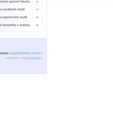
ontakt:
support@video.muni.cz
webdesigner:
Martin Dolenský