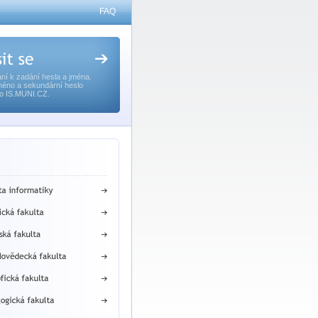
FAQ
ní k zadání hesla a jména.
méno a sekundární heslo
o IS.MUNI.CZ.