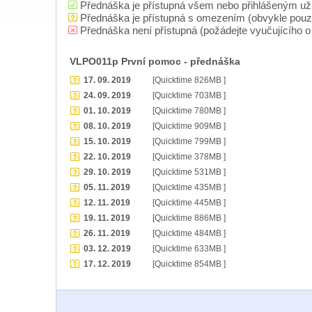
Přednáška je přístupná všem nebo přihlášeným už
Přednáška je přístupná s omezením (obvykle pou
Přednáška není přístupná (požádejte vyučujícího o 
VLPO011p První pomoc - přednáška
17. 09. 2019
[Quicktime 826MB ]
24. 09. 2019
[Quicktime 703MB ]
01. 10. 2019
[Quicktime 780MB ]
08. 10. 2019
[Quicktime 909MB ]
15. 10. 2019
[Quicktime 799MB ]
22. 10. 2019
[Quicktime 378MB ]
29. 10. 2019
[Quicktime 531MB ]
05. 11. 2019
[Quicktime 435MB ]
12. 11. 2019
[Quicktime 445MB ]
19. 11. 2019
[Quicktime 886MB ]
26. 11. 2019
[Quicktime 484MB ]
03. 12. 2019
[Quicktime 633MB ]
17. 12. 2019
[Quicktime 854MB ]