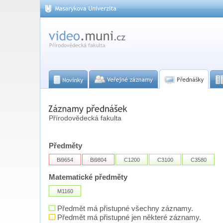
Přírodovědecká fakulta
Předměty
Bi9654
Bi9804
C1200
C3100
C3580
Matematické předměty
M1160
Předmět má přistupné všechny záznamy.
Předmět má přistupné jen některé záznamy.