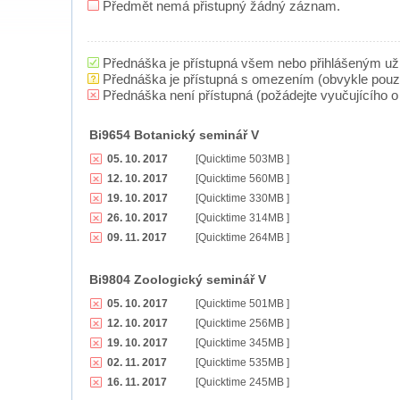
Předmět nemá přistupný žádný záznam.
Přednáška je přístupná všem nebo přihlášeným už
Přednáška je přístupná s omezením (obvykle pou
Přednáška není přístupná (požádejte vyučujícího o 
Bi9654 Botanický seminář V
05. 10. 2017
[Quicktime 503MB ]
12. 10. 2017
[Quicktime 560MB ]
19. 10. 2017
[Quicktime 330MB ]
26. 10. 2017
[Quicktime 314MB ]
09. 11. 2017
[Quicktime 264MB ]
Bi9804 Zoologický seminář V
05. 10. 2017
[Quicktime 501MB ]
12. 10. 2017
[Quicktime 256MB ]
19. 10. 2017
[Quicktime 345MB ]
02. 11. 2017
[Quicktime 535MB ]
16. 11. 2017
[Quicktime 245MB ]