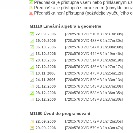
Přednáška je přístupná všem nebo přihlášeným už
Přednáška je přístupná s omezením (obvykle pou
Přednáška není přístupná (požádejte vyučujícího o 
M1110 Lineární algebra a geometrie I
22. 09. 2006
[720x576 XVID 510MB 1h:31m:30s]
29. 09. 2006
[720x576 XVID 488MB 1h:27m:30s]
06. 10. 2006
[720x576 XVID 547MB 1h:38m:09s]
13. 10. 2006
[720x576 XVID 444MB 1h:19m:46s]
20. 10. 2006
[720x576 XVID 514MB 1h:32m:19s]
27. 10. 2006
[720x576 XVID 486MB 1h:27m:17s]
10. 11. 2006
[720x576 XVID 475MB 1h:25m:12s]
24. 11. 2006
[720x576 XVID 520MB 1h:33m:13s]
01. 12. 2006
[720x576 XVID 543MB 1h:37m:30s]
08. 12. 2006
[720x576 XVID 538MB 1h:36m:35s]
15. 12. 2006
[720x576 XVID 543MB 1h:37m:30s]
M1160 Úvod do programování I
22. 09. 2006
[720x576 XVID 572MB 1h:42m:35s]
29. 09. 2006
[720x576 XVID 579MB 1h:43m:47s]