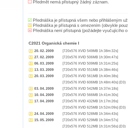
Předmět nemá přistupný žádný záznam.
Přednáška je přístupná všem nebo přihlášeným už
Přednáška je přístupná s omezením (obvykle pou
Přednáška není přístupná (požádejte vyučujícího o 
C2021 Organická chemie I
20. 02. 2009
[720x576 XVID 549MB 1h:38m:32s]
27. 02. 2009
[720x576 XVID 506MB 1h:30m:47s]
06. 03. 2009
[720x576 XVID 509MB 1h:31m:25s]
13. 03. 2009
[720x576 XVID 551MB 1h:38m:46s]
20. 03. 2009
[720x576 XVID 561MB 1h:40m:38s]
[720x576 XVID 606MB 1h:48m:40s] (D3)
03. 04. 2009
[720x576 XVID 542MB 1h:37m:18s]
10. 04. 2009
[720x576 XVID 566MB 1h:41m:30s]
17. 04. 2009
[720x576 XVID 432MB 1h:17m:26s]
[720x576 XVID 625MB 1h:52m:09s] (D3)
24. 04. 2009
[720x576 XVID 528MB 1h:34m:43s]
15. 05. 2009
[720x576 XVID 529MB 1h:34m:57s]
[720x576 XVID 512MB 1h:31m:56s] (D3)