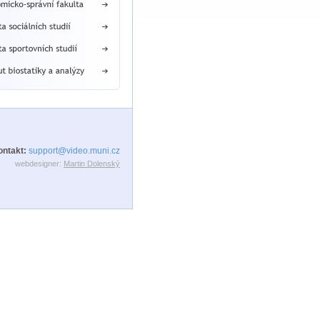
ontakt:
support@video.muni.cz
webdesigner:
Martin Dolenský