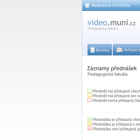
Pedagogická fakulta
Předmět má přistupné všec
Předmět má přistupné jen n
Předmět nemá přistupný žá
Přednáška je přístupná vše
Přednáška je přístupná s o
Přednáška není přístupná (p