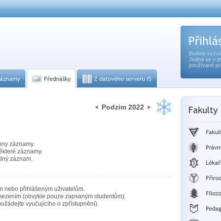
Budete vyzvá
Jedná se o j
používané pr
Podzim 2022
hny záznamy.
ěkteré záznamy.
dný záznam.
m nebo přihlášeným uživatelům.
mezením (obvykle pouze zapsaným studentům).
ožádejte vyučujícího o zpřístupnění).