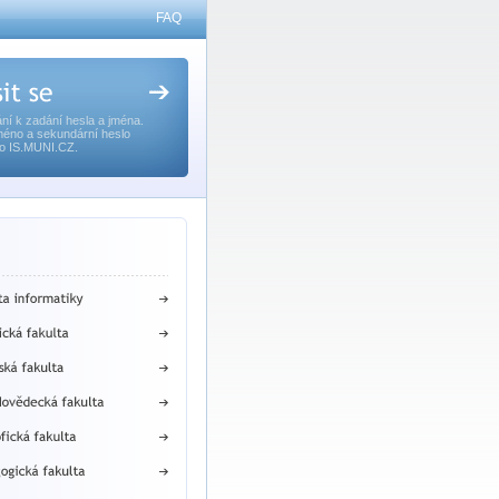
FAQ
ní k zadání hesla a jména.
méno a sekundární heslo
o IS.MUNI.CZ.