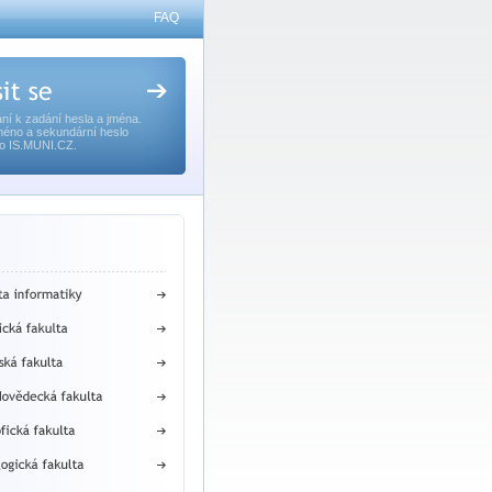
FAQ
ní k zadání hesla a jména.
méno a sekundární heslo
o IS.MUNI.CZ.