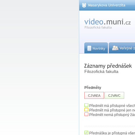
Filozofická fakulta
Předměty
CJVAEA
CJVAVC
Předmět má přistupné všec
Předmět má přistupné jen n
Předmět nemá přistupný žá
Přednáška je přístupná vše