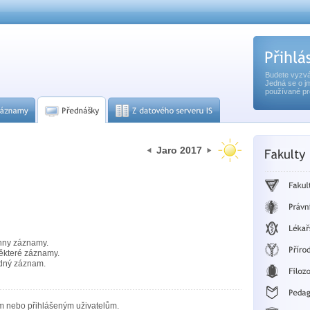
Budete vyzvá
Jedná se o j
používané pr
Jaro 2017
hny záznamy.
ěkteré záznamy.
dný záznam.
m nebo přihlášeným uživatelům.