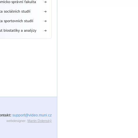
ontakt:
support@video.muni.cz
webdesigner:
Martin Dolenský