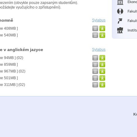
mezením (obvykle pouze zapsaným studentům).
ožádejte vyučujícího o zpřístupnění).
onomně
Sylabus
me 408MB ]
me 540MB ]
 v anglickém jazyce
Sylabus
me 94MB ] (02)
me 859MB ]
me 967MB ] (02)
me 501MB ]
me 311MB ] (02)
K