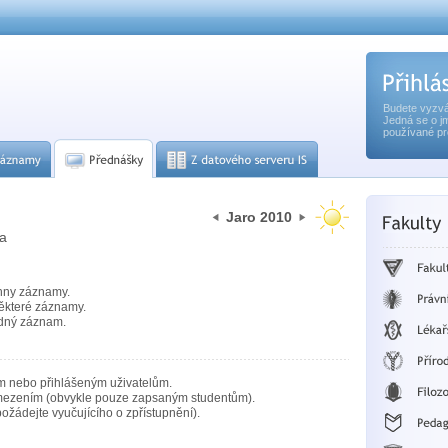
Budete vyzvá
Jedná se o j
používané pr
Jaro 2010
ta
hny záznamy.
ěkteré záznamy.
dný záznam.
m nebo přihlášeným uživatelům.
mezením (obvykle pouze zapsaným studentům).
ožádejte vyučujícího o zpřístupnění).