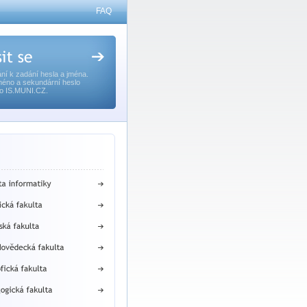
FAQ
ní k zadání hesla a jména.
méno a sekundární heslo
o IS.MUNI.CZ.