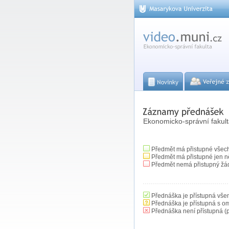
Ekonomicko-správní fakul
Předmět má přistupné všec
Předmět má přistupné jen n
Předmět nemá přistupný žá
Přednáška je přístupná vše
Přednáška je přístupná s o
Přednáška není přístupná (p