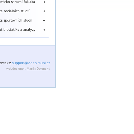
ontakt:
support@video.muni.cz
webdesigner:
Martin Dolenský