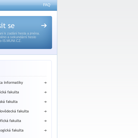
FAQ
ní k zadání hesla a jména.
méno a sekundární heslo
o IS.MUNI.CZ.