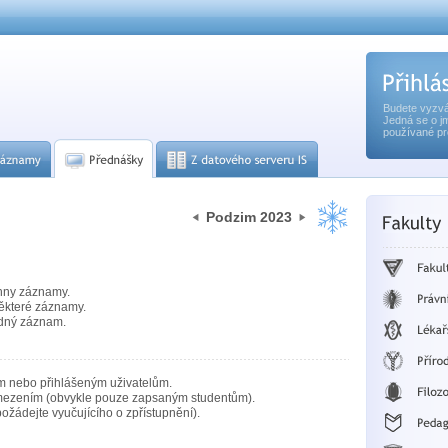
Budete vyzvá
Jedná se o j
používané pr
Podzim 2023
hny záznamy.
ěkteré záznamy.
dný záznam.
m nebo přihlášeným uživatelům.
mezením (obvykle pouze zapsaným studentům).
ožádejte vyučujícího o zpřístupnění).