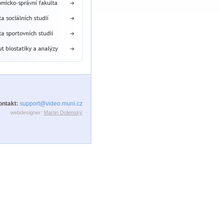
ontakt:
support@video.muni.cz
webdesigner:
Martin Dolenský