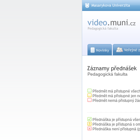
Pedagogická fakulta
Předmět má přistupné všec
Předmět má přistupné jen n
Předmět nemá přistupný žá
Přednáška je přístupná vše
Přednáška je přístupná s o
Přednáška není přístupná (p