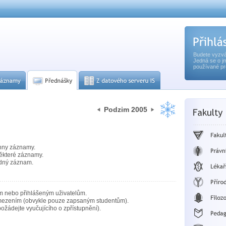
Budete vyzvá
Jedná se o j
používané pr
Podzim 2005
hny záznamy.
ěkteré záznamy.
dný záznam.
m nebo přihlášeným uživatelům.
mezením (obvykle pouze zapsaným studentům).
ožádejte vyučujícího o zpřístupnění).