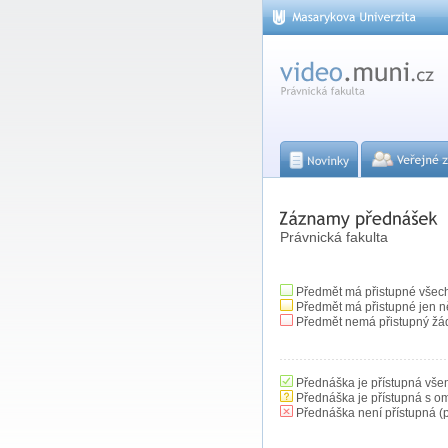
Právnická fakulta
Předmět má přistupné všec
Předmět má přistupné jen n
Předmět nemá přistupný žá
Přednáška je přístupná vše
Přednáška je přístupná s o
Přednáška není přístupná (p