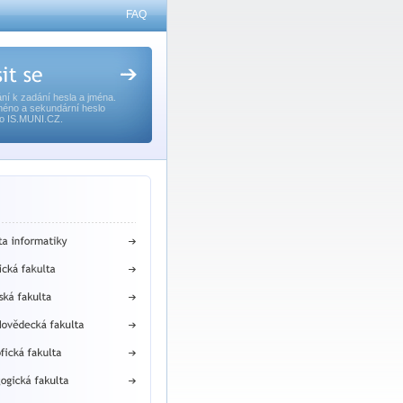
FAQ
ní k zadání hesla a jména.
méno a sekundární heslo
o IS.MUNI.CZ.