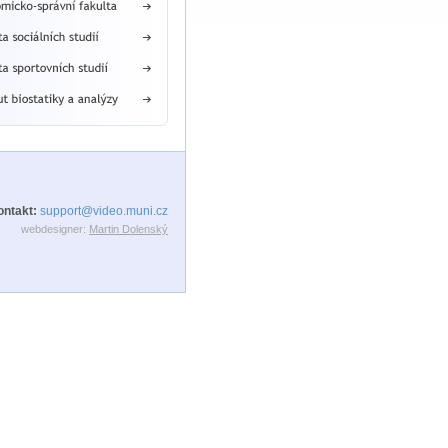
ontakt:
support@video.muni.cz
webdesigner:
Martin Dolenský