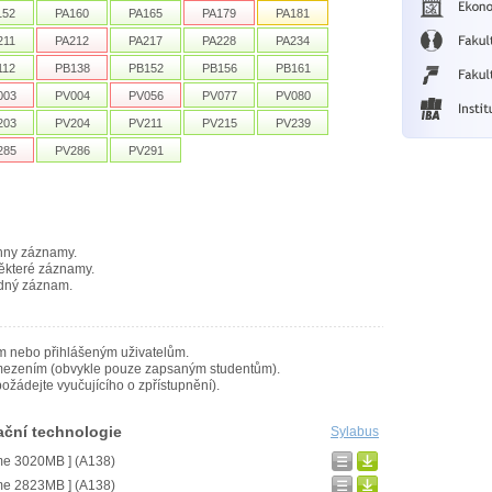
152
PA160
PA165
PA179
PA181
211
PA212
PA217
PA228
PA234
112
PB138
PB152
PB156
PB161
003
PV004
PV056
PV077
PV080
203
PV204
PV211
PV215
PV239
285
PV286
PV291
hny záznamy.
ěkteré záznamy.
dný záznam.
m nebo přihlášeným uživatelům.
mezením (obvykle pouze zapsaným studentům).
ožádejte vyučujícího o zpřístupnění).
ační technologie
Sylabus
me 3020MB ] (A138)
me 2823MB ] (A138)