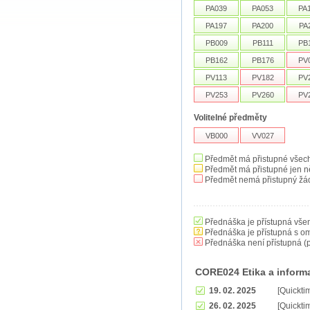
PA039
PA053
PA
PA197
PA200
PA
PB009
PB111
PB
PB162
PB176
PV
PV113
PV182
PV
PV253
PV260
PV
Volitelné předměty
VB000
VV027
Předmět má přistupné všec
Předmět má přistupné jen n
Předmět nemá přistupný žá
Přednáška je přístupná vše
Přednáška je přístupná s o
Přednáška není přístupná (p
CORE024 Etika a inform
19. 02. 2025
[Quickti
26. 02. 2025
[Quickti