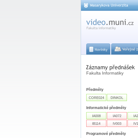
Fakulta Informatiky
Předměty
CORE024
DINKOL
Informatické předměty
IA008
IA072
IA
IB114
IV003
IV
Programové předměty