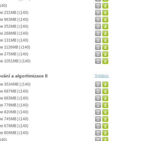
(140)
me 231MB ] (140)
me 963MB ] (140)
me 252MB ] (140)
me 268MB ] (140)
me 131MB ] (140)
me 1126MB ] (140)
me 275MB ] (140)
me 1051MB ] (140)
ání a algoritmizace II
Sylabus
me 3534MB ] (140)
me 697MB ] (140)
me 883MB ] (140)
me 778MB ] (140)
me 820MB ] (140)
me 745MB ] (140)
me 678MB ] (140)
me 809MB ] (140)
(140)