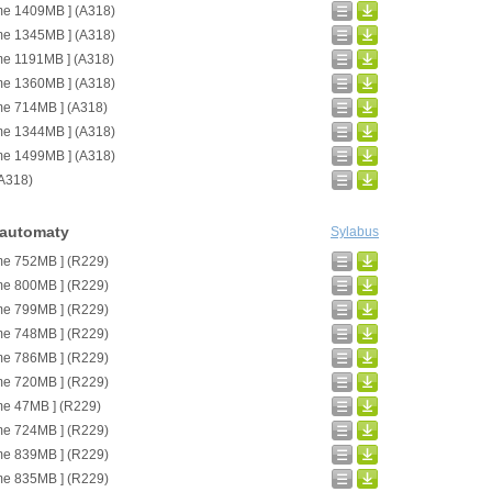
me 1409MB ] (A318)
me 1345MB ] (A318)
me 1191MB ] (A318)
me 1360MB ] (A318)
me 714MB ] (A318)
me 1344MB ] (A318)
me 1499MB ] (A318)
(A318)
 automaty
Sylabus
me 752MB ] (R229)
me 800MB ] (R229)
me 799MB ] (R229)
me 748MB ] (R229)
me 786MB ] (R229)
me 720MB ] (R229)
me 47MB ] (R229)
me 724MB ] (R229)
me 839MB ] (R229)
me 835MB ] (R229)