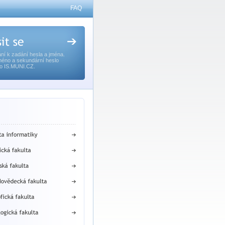
FAQ
ní k zadání hesla a jména.
méno a sekundární heslo
o IS.MUNI.CZ.