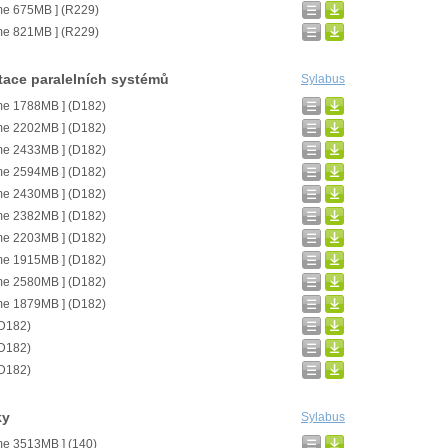
me 675MB ] (R229)
me 821MB ] (R229)
tace paralelních systémů
Sylabus
ime 1788MB ] (D182)
ime 2202MB ] (D182)
ime 2433MB ] (D182)
ime 2594MB ] (D182)
ime 2430MB ] (D182)
ime 2382MB ] (D182)
ime 2203MB ] (D182)
ime 1915MB ] (D182)
ime 2580MB ] (D182)
ime 1879MB ] (D182)
(D182)
(D182)
(D182)
ky
Sylabus
me 3513MB ] (140)