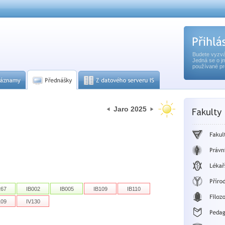
Budete vyzvá
Jedná se o j
používané pr
Jaro 2025
267
IB002
IB005
IB109
IB110
109
IV130