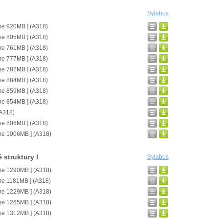
Sylabus
me 920MB ] (A318)
me 805MB ] (A318)
me 761MB ] (A318)
me 777MB ] (A318)
me 782MB ] (A318)
me 884MB ] (A318)
me 859MB ] (A318)
me 854MB ] (A318)
(A318)
me 806MB ] (A318)
me 1006MB ] (A318)
 struktury I
Sylabus
me 1290MB ] (A318)
me 1181MB ] (A318)
me 1229MB ] (A318)
me 1265MB ] (A318)
me 1312MB ] (A318)