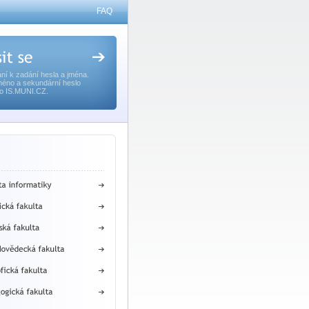
FAQ
ní k zadání hesla a jména.
méno a sekundární heslo
o IS.MUNI.CZ.