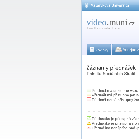
Fakulta Sociálních Studií
Předmět má přistupné všec
Předmět má přistupné jen n
Předmět nemá přistupný žá
Přednáška je přístupná vše
Přednáška je přístupná s o
Přednáška není přístupná (p