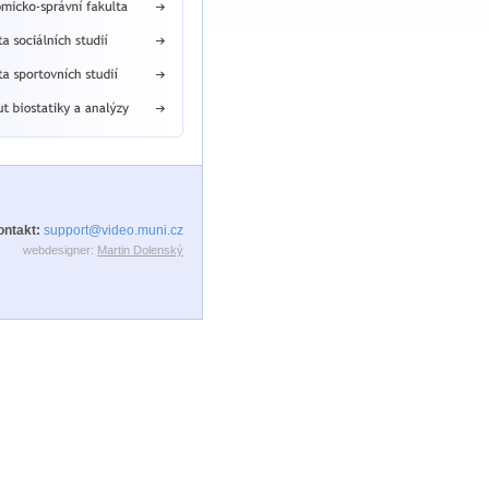
ontakt:
support@video.muni.cz
webdesigner:
Martin Dolenský