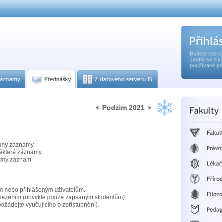
Budete vyzvá
Jedná se o j
používané pr
Podzim 2021
hny záznamy.
ěkteré záznamy.
dný záznam.
m nebo přihlášeným uživatelům.
mezením (obvykle pouze zapsaným studentům).
ožádejte vyučujícího o zpřístupnění).